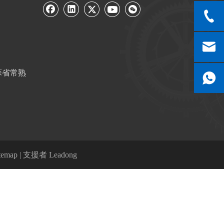
江蘇省常熟
temap
| 支援者
Leadong