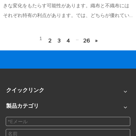
きな変化をもたらす可能性があります。織布と不織布には
それぞれ特有の利点があります。では、どちらが優れてい
るのでしょうか?この記事では、織布と不織布の違いを詳し
く説明します。それらの特性、利点、
1
...
2
3
4
26
»
クイックリンク
製品カテゴリ