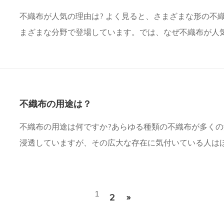
不織布が人気の理由は? よく見ると、さまざまな形の不
まざまな分野で登場しています。では、なぜ不織布が人
おりです:なぜ不織布が人気なのか?不織布メイトの利点は
不織布の用途は？
不織布の用途は何ですか?あらゆる種類の不織布が多く
浸透していますが、その広大な存在に気付いている人は
不織布の用途は何ですか?概要は次のとおりです:不織布
ットを購入する理由
1
2
»