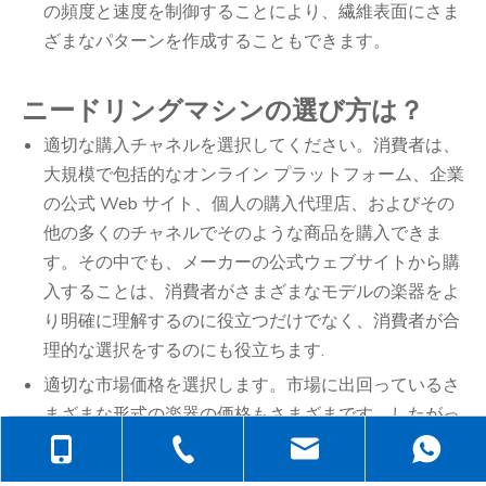
の頻度と速度を制御することにより、繊維表面にさま
ざまなパターンを作成することもできます。
ニードリングマシンの選び方は？
適切な購入チャネルを選択してください。消費者は、
大規模で包括的なオンライン プラットフォーム、企業
の公式 Web サイト、個人の購入代理店、およびその
他の多くのチャネルでそのような商品を購入できま
す。その中でも、メーカーの公式ウェブサイトから購
入することは、消費者がさまざまなモデルの楽器をよ
り明確に理解するのに役立つだけでなく、消費者が合
理的な選択をするのにも役立ちます.
適切な市場価格を選択します。市場に出回っているさ
まざまな形式の楽器の価格もさまざまです。したがっ
て、消費者は自分のニーズに応じて、購入する価値の
+86-138-6499-6670
+86-512-5258-1232
judyzhuhaix
ある楽器の市場価格を見つける必要があります。