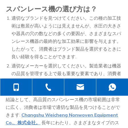
スパンレース機の選び方は？
適切なブランドを見つけてください。この種の加工技
術は敷居が高いようには見えませんが、水圧の大きさ
や器具の穴の数などの多くの要因が、さまざまなスパ
ンレース機器の最終的な加工効果に影響を与えます。
したがって、消費者はブランド製品を選択するときに
良い経験を得ることができます.
適切なメーカーを選択してください。製造業者は機器
の品質を管理する上で最も重要な要素であり、消費者
は機器について何かを知る必要があります。
+86-138-6499-6670
+86-512-5258-1232
judyzhuhaix
結論として、高品質のスパンレース機の市場範囲は非常
+86-139-6232-6695
jasehou@126
に広く、消費者は市場で適切な製品を見つけることがで
きます.
Changshu Weicheng Nonwoven Equipment
Co.、株式会社。
長年にわたり、さまざまなタイプのス