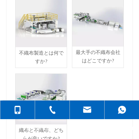
最大手の不織布会社
不織布製造とは何で
はどこですか?
すか?
+86-138-6499-6670
+86-512-5258-1232
judyzhuhaix
+86-139-6232-6695
jasehou@126
織布と不織布、どち
らが良いですか?