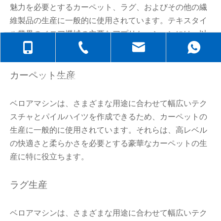
魅力を必要とするカーペット、ラグ、およびその他の繊
維製品の生産に一般的に使用されています。テキスタイ
ル業界のベロア機械の主要なアプリケーションには、以
下が含まれます。
+86-138-6499-6670
+86-512-5258-1232
judyzhuhaix
カーペット生産
+86-139-6232-6695
jasehou@126
ベロアマシンは、さまざまな用途に合わせて幅広いテク
スチャとパイルハイツを作成できるため、カーペットの
生産に一般的に使用されています。それらは、高レベル
の快適さと柔らかさを必要とする豪華なカーペットの生
産に特に役立ちます。
ラグ生産
ベロアマシンは、さまざまな用途に合わせて幅広いテク