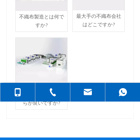
最大手の不織布会社
不織布製造とは何で
はどこですか?
すか?
+86-138-6499-6670
+86-512-5258-1232
judyzhuhaix
織布と不織布、どち
らが良いですか?
+86-139-6232-6695
jasehou@126