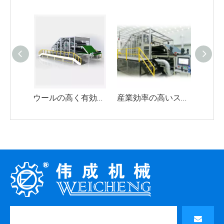
ウールの高く有効な統合された鋼板梳かす機械二重シリンダー二重Doffer
産業効率の高いステンレススチールカーディングマシンダブルシリンダーダブルドーファー