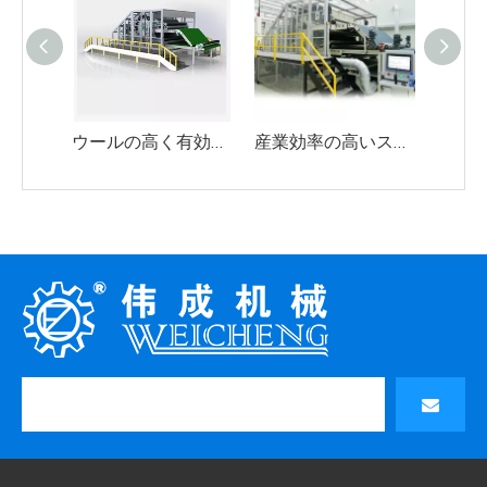
ウールの高く有効な統合された鋼板梳かす機械二重シリンダー二重Doffer
産業効率の高いステンレススチールカーディングマシンダブルシリンダーダブルドーファー