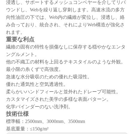
浸透し、サポートするメッシュコンベヤーを介してリバ
ウンドし、Webを繰り返し穿刺します。高速水流の多方
向性油圧の下では、Web内の繊維が変位し、浸透し、絡
み合っており、統合され、それによりWeb構造が強化さ
れます。
重要な利点
繊維の固有の特性を損傷なしに保存する穏やかなエンタ
ングルメント。
他の不織工の材料を上回るテキスタイルのような外観。
最小限の糸くずで高強度。
急速な水分吸収のための優れた吸湿性。
優れた通気性と空気透過性。
柔らかいハンドフィールと並外れたドレープ可能性。
カスタマイズされた美学の多様な表面パターン。
化学バインダーのない洗浄剤。
技術仕様
標準幅：2500mm、3000mm、3500mm
基底重量：≤150g/m²